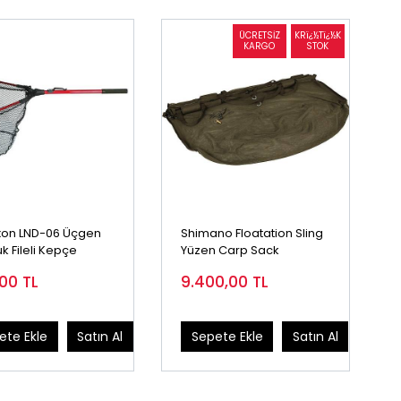
on LND-06 Üçgen
Shimano Floatation Sling
k Fileli Kepçe
Yüzen Carp Sack
,00
TL
9.400,00
TL
ete Ekle
Satın Al
Sepete Ekle
Satın Al