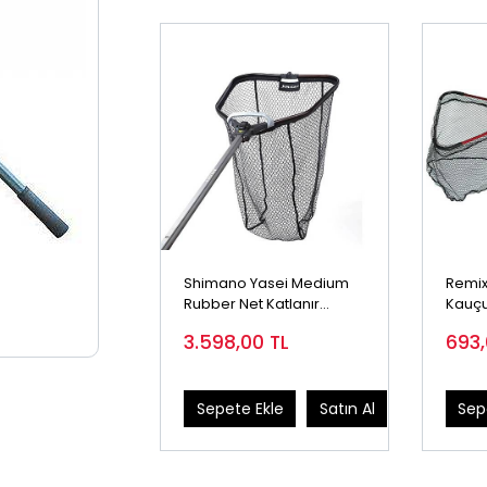
Shimano Yasei Medium
Remix
Rubber Net Katlanır
Kauçu
Balıkçı Kepçesi
3.598,00
TL
693
Sepete Ekle
Satın Al
Sep