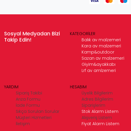
Sosyal Medyadan Bizi
KATEGORİLER
Takip Edin!
Balık av malzemeri
Kara av malzemeri
Kamp&outdoor
Sazan av malzemeri
Giyim&ayakkabı
Lrf av amlzemeri
YARDIM
HESABIM
Sipariş Takibi
Üyelik Bilgilerim
Arıza Formu
Adres Bilgilerim
İade Formu
Siparişlerim
Sıkça Sorulan Sorular
Stok Alarm Listem
Müşteri Hizmetleri
Alışveriş Listem
İletişim
Fiyat Alarm Listem