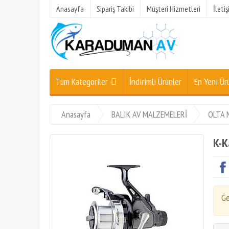
Anasayfa
Sipariş Takibi
Müşteri Hizmetleri
İleti
Tüm Kategoriler
İndirimli Ürünler
En Yeni Ür
Anasayfa
BALIK AV MALZEMELERİ
OLTA 
K-K
Ge