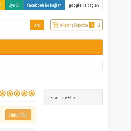
i
Üye Ol
facebook
ile bağlan
google
ile bağlan
Alışveriş Sepetim
0
Favorilere Ekle