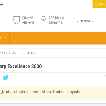
şim
Üye Giriş
ünler
MAKİNALARI
K-KARP
arp Excellence 8000
çici olarak temin edilememektedir. Temin edildiğinde