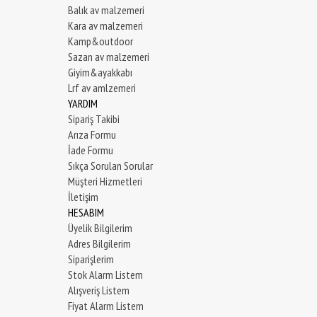
Balık av malzemeri
Kara av malzemeri
Kamp&outdoor
Sazan av malzemeri
Giyim&ayakkabı
Lrf av amlzemeri
YARDIM
Sipariş Takibi
Arıza Formu
İade Formu
Sıkça Sorulan Sorular
Müşteri Hizmetleri
İletişim
HESABIM
Üyelik Bilgilerim
Adres Bilgilerim
Siparişlerim
Stok Alarm Listem
Alışveriş Listem
Fiyat Alarm Listem