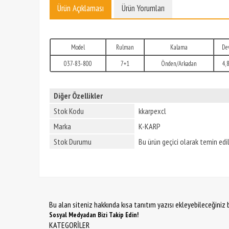
Ürün Açıklaması
Ürün Yorumları
Model
Rulman
Kalama
Dev
037-83-800
7+1
Önden/Arkadan
4,8
Diğer Özellikler
Stok Kodu
kkarpexcl
Marka
K-KARP
Stok Durumu
Bu ürün geçici olarak temin ed
Bu alan siteniz hakkında kısa tanıtım yazısı ekleyebileceğiniz b
Sosyal Medyadan Bizi Takip Edin!
KATEGORİLER