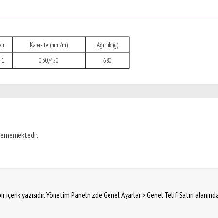
ir
Kapasite (mm/m)
Ağırlık (g)
:1
0.30/450
680
ilememektedir.
ir içerik yazısıdır. Yönetim Panelnizde Genel Ayarlar > Genel Telif Satırı alanınd