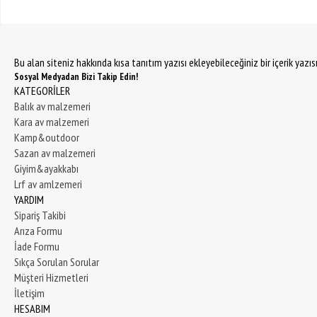
Bu alan siteniz hakkında kısa tanıtım yazısı ekleyebileceğiniz bir içerik yazı
Sosyal Medyadan Bizi Takip Edin!
KATEGORİLER
Balık av malzemeri
Kara av malzemeri
Kamp&outdoor
Sazan av malzemeri
Giyim&ayakkabı
Lrf av amlzemeri
YARDIM
Sipariş Takibi
Arıza Formu
İade Formu
Sıkça Sorulan Sorular
Müşteri Hizmetleri
İletişim
HESABIM