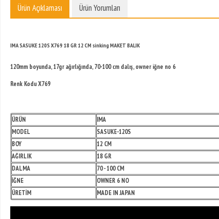
Ürün Açıklaması
Ürün Yorumları
IMA SASUKE 120S X769 18 GR 12 CM sinking MAKET BALIK
120mm boyunda, 17gr ağırlığında, 70-100 cm dalış, owner iğne no 6
Renk Kodu X769
ÜRÜN
IMA
MODEL
SASUKE-120S
BOY
12 CM
AĞIRLIK
18 GR
DALMA
70 - 100 CM
İĞNE
OWNER 6 NO
ÜRETİM
MADE IN JAPAN