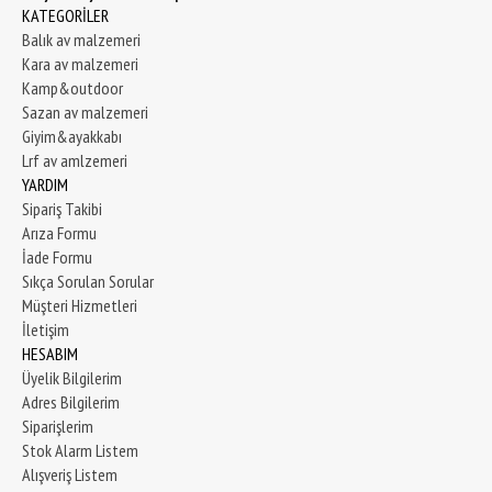
KATEGORİLER
Balık av malzemeri
Kara av malzemeri
Kamp&outdoor
Sazan av malzemeri
Giyim&ayakkabı
Lrf av amlzemeri
YARDIM
Sipariş Takibi
Arıza Formu
İade Formu
Sıkça Sorulan Sorular
Müşteri Hizmetleri
İletişim
HESABIM
Üyelik Bilgilerim
Adres Bilgilerim
Siparişlerim
Stok Alarm Listem
Alışveriş Listem