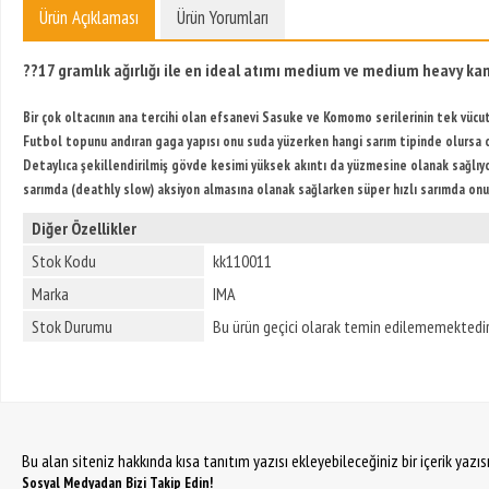
Ürün Açıklaması
Ürün Yorumları
?
?17 gramlık ağırlığı ile en ideal atımı medium ve medium heavy kamı
Bir çok oltacının ana tercihi olan efsanevi Sasuke ve Komomo serilerinin tek vücu
Futbol topunu andıran gaga yapısı onu suda yüzerken hangi sarım tipinde olursa 
Detaylıca şekillendirilmiş gövde kesimi yüksek akıntı da yüzmesine olanak sağlıy
sarımda (deathly slow) aksiyon almasına olanak sağlarken süper hızlı sarımda o
Diğer Özellikler
Stok Kodu
kk110011
Marka
IMA
Stok Durumu
Bu ürün geçici olarak temin edilememektedir
Bu alan siteniz hakkında kısa tanıtım yazısı ekleyebileceğiniz bir içerik yazı
Sosyal Medyadan Bizi Takip Edin!