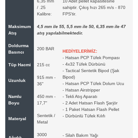
6,35 mm
10 Adet pellet kapasitesine
/ .25
sahiptir. Çıkış hızı 265 m/s - 870
Kalibre:
FPS'tir.
Maksimum
4,5 mm ile 55, 5,5 mm ile 50, 6,35 mm ile 47
Atış
atış yapılabilmektedir.
Doldurma
200 BAR
HEDİYELERİMİZ:
Basıncı
- Hatsan PCP Tüfek Pompası
- 4x32 Tüfek Dürbünü
Tüp Hacmi
215 cc
- Tactical Sentetik Bipod (Şak
Bipod)
915 mm -
Uzunluk
- Hatsan PCP Tüfek Dolum Ucu
36"
- Hatsan Airstripper
Namlu
450 mm -
- Tekli Atış Aparatı
Boyu
17,7"
- 2 Adet Hatsan Flash Şarjör
- 1 Paket Hatsan Flash Pellet
Sentetik /
- Dürbünlü Tüfek Kılıfı
Materyal
Metal
3000
- Silah Bakım Yağı
Ağırlık