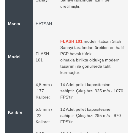
üretilmiştir.
Marka
HATSAN
FLASH 101
modeli Hatsan Silah
Sanayi tarafından üretilen en hafif
FLASH
PCP havalı tüfek
Model
101
olmakla birlikte oldukça modern
tasarımı ile gönüllerde taht
kurmuştur.
4,5 mm /
14 Adet pellet kapasitesine
.177
sahiptir. Çıkış hızı 325 m/s - 1070
Kalibre:
FPS'tir.
5,5 mm /
12 Adet pellet kapasitesine
Kalibre
.22
sahiptir. Çıkış hızı 295 m/s - 970
Kalibre:
FPS'tir.