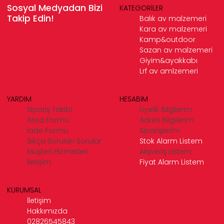
Sosyal Medyadan Bizi
KATEGORİLER
Takip Edin!
Balık av malzemeri
Kara av malzemeri
Kamp&outdoor
Sazan av malzemeri
Giyim&ayakkabı
Lrf av amlzemeri
YARDIM
HESABIM
Sipariş Takibi
Üyelik Bilgilerim
Arıza Formu
Adres Bilgilerim
İade Formu
Siparişlerim
Sıkça Sorulan Sorular
Stok Alarm Listem
Müşteri Hizmetleri
Alışveriş Listem
İletişim
Fiyat Alarm Listem
KURUMSAL
İletişim
Hakkımızda
02826545843