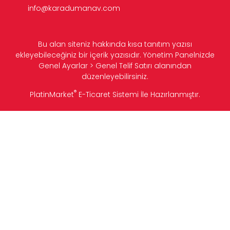
info@karadumanav.com
Bu alan siteniz hakkında kısa tanıtım yazısı
ekleyebileceğiniz bir içerik yazısıdır. Yönetim Panelnizde
Genel Ayarlar > Genel Telif Satırı alanından
düzenleyebilirsiniz.
®
PlatinMarket
E-Ticaret Sistemi
İle Hazırlanmıştır.