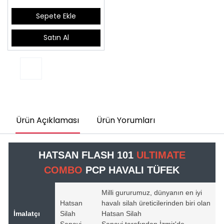
Sepete Ekle
Satın Al
Ürün Açıklaması
Ürün Yorumları
HATSAN FLASH 101
ULTIMATE
COMBO
PCP HAVALI TÜFEK
Milli gururumuz, dünyanın en iyi
Hatsan
havalı silah üreticilerinden biri olan
İmalatçı
Silah
Hatsan Silah
Sanayi
Sanayi tarafından İzmir'de