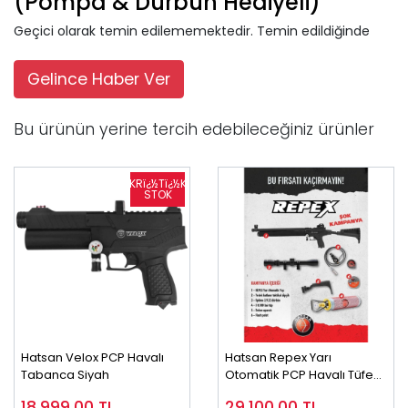
(Pompa & Dürbün Hediyeli)
Geçici olarak temin edilememektedir. Temin edildiğinde
Gelince Haber Ver
Bu ürünün yerine tercih edebileceğiniz ürünler
Hatsan Velox PCP Havalı
Hatsan Repex Yarı
Tabanca Siyah
Otomatik PCP Havalı Tüfek
(Full Set)
18.999,00
TL
29.100,00
TL