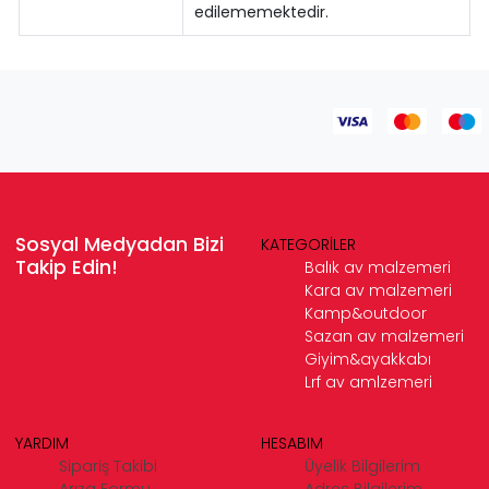
edilememektedir.
Sosyal Medyadan Bizi
KATEGORİLER
Takip Edin!
Balık av malzemeri
Kara av malzemeri
Kamp&outdoor
Sazan av malzemeri
Giyim&ayakkabı
Lrf av amlzemeri
YARDIM
HESABIM
Sipariş Takibi
Üyelik Bilgilerim
Arıza Formu
Adres Bilgilerim