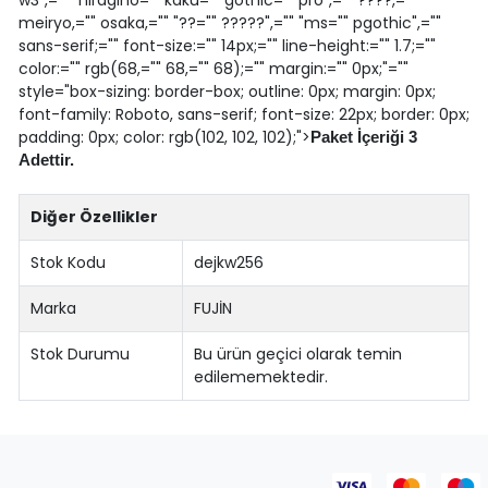
meiryo,="" osaka,="" "??="" ?????",="" "ms="" pgothic",=""
sans-serif;="" font-size:="" 14px;="" line-height:="" 1.7;=""
color:="" rgb(68,="" 68,="" 68);="" margin:="" 0px;"=""
style="box-sizing: border-box; outline: 0px; margin: 0px;
font-family: Roboto, sans-serif; font-size: 22px; border: 0px;
padding: 0px; color: rgb(102, 102, 102);">
Paket İçeriği 3
Adettir.
Diğer Özellikler
Stok Kodu
dejkw256
Marka
FUJİN
Stok Durumu
Bu ürün geçici olarak temin
edilememektedir.