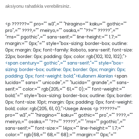
aksiyonu rahatlıkla verebilirsiniz.
<p ??????="" pro="" w3",="" "hiragino="" kaku="" gothic=""
pro",="" ????,="" meiryo,="" osaka,="" "??="" ?????",=""
"ms="" pgothic",="" sans-serif;="" line-height:="" 1.7;=""
margin:="" 0px;"="" style="box-sizing: border-box; outline:
0px; margin: 0px; font-family: Roboto, sans-serif; font-size:
22px; border: 0px; padding: 0px; color: rgb(102, 102, 102);">
<span century="" gothic",="" sans-serif;"="" style="box-
sizing: border-box; outline: 0px; border: 0px; margin: 0px;
padding: 0px; font-weight: bold;">Kullanım Alanları
<span
lucida="" sans="" unicode",="" "lucida="" grande",="" sans-
serif;="" color:="" rgb(205,="" 61,="" 0);="" font-weight:=""
bold;"="" style="box-sizing: border-box; outline: 0px; border:
0px; font-size: 10pt; margin: 0px; padding: 0px; font-weight:
bold; color: rgb(205, 61, 0);">Usege Areas <p ??????=""
pro="" w3",="" "hiragino="" kaku="" gothic="" pro",="" ????,=""
meiryo,="" osaka,="" "??="" ?????",="" "ms="" pgothic",=""
sans-serif;="" font-size:="" 14px;="" line-height:="" 1.7;=""
color:="" rgb(68,="" 68,="" 68);="" margin:="" 0px;"=""