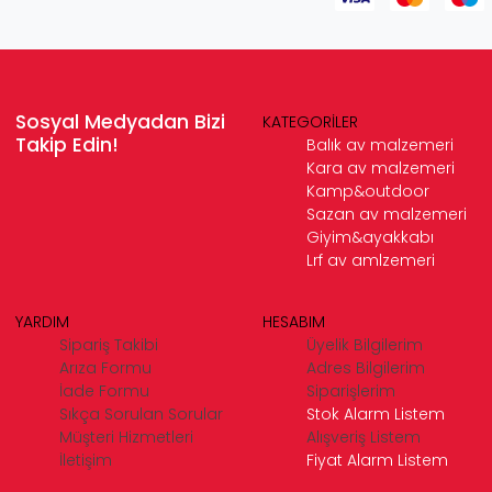
Sosyal Medyadan Bizi
KATEGORİLER
Takip Edin!
Balık av malzemeri
Kara av malzemeri
Kamp&outdoor
Sazan av malzemeri
Giyim&ayakkabı
Lrf av amlzemeri
YARDIM
HESABIM
Sipariş Takibi
Üyelik Bilgilerim
Arıza Formu
Adres Bilgilerim
İade Formu
Siparişlerim
Sıkça Sorulan Sorular
Stok Alarm Listem
Müşteri Hizmetleri
Alışveriş Listem
İletişim
Fiyat Alarm Listem