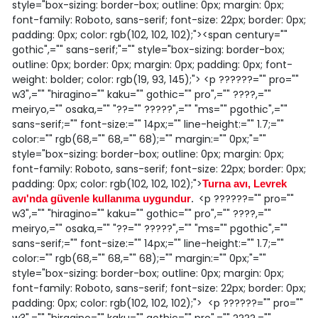
style="box-sizing: border-box; outline: 0px; margin: 0px;
font-family: Roboto, sans-serif; font-size: 22px; border: 0px;
padding: 0px; color: rgb(102, 102, 102);"><span century=""
gothic",="" sans-serif;"="" style="box-sizing: border-box;
outline: 0px; border: 0px; margin: 0px; padding: 0px; font-
weight: bolder; color: rgb(19, 93, 145);"> <p ??????="" pro=""
w3",="" "hiragino="" kaku="" gothic="" pro",="" ????,=""
meiryo,="" osaka,="" "??="" ?????",="" "ms="" pgothic",=""
sans-serif;="" font-size:="" 14px;="" line-height:="" 1.7;=""
color:="" rgb(68,="" 68,="" 68);="" margin:="" 0px;"=""
style="box-sizing: border-box; outline: 0px; margin: 0px;
font-family: Roboto, sans-serif; font-size: 22px; border: 0px;
padding: 0px; color: rgb(102, 102, 102);">
Turna avı, Levrek
<p ??????="" pro=""
avı'nda güvenle kullanıma uygundur
.
w3",="" "hiragino="" kaku="" gothic="" pro",="" ????,=""
meiryo,="" osaka,="" "??="" ?????",="" "ms="" pgothic",=""
sans-serif;="" font-size:="" 14px;="" line-height:="" 1.7;=""
color:="" rgb(68,="" 68,="" 68);="" margin:="" 0px;"=""
style="box-sizing: border-box; outline: 0px; margin: 0px;
font-family: Roboto, sans-serif; font-size: 22px; border: 0px;
padding: 0px; color: rgb(102, 102, 102);"> <p ??????="" pro=""
w3",="" "hiragino="" kaku="" gothic="" pro",="" ????,=""