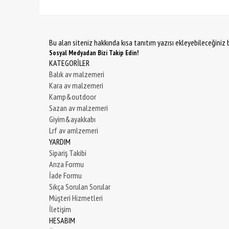
Bu alan siteniz hakkında kısa tanıtım yazısı ekleyebileceğiniz b
Sosyal Medyadan Bizi Takip Edin!
KATEGORİLER
Balık av malzemeri
Kara av malzemeri
Kamp&outdoor
Sazan av malzemeri
Giyim&ayakkabı
Lrf av amlzemeri
YARDIM
Sipariş Takibi
Arıza Formu
İade Formu
Sıkça Sorulan Sorular
Müşteri Hizmetleri
İletişim
HESABIM