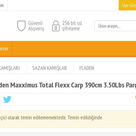
şim
Üye Giriş
ünler
KAMIŞLARI
SAZAN KAMIŞLAR
FLADEN
den Maxximus Total Flexx Carp 390cm 3.50Lbs Parç
çici olarak temin edilememektedir. Temin edildiğinde