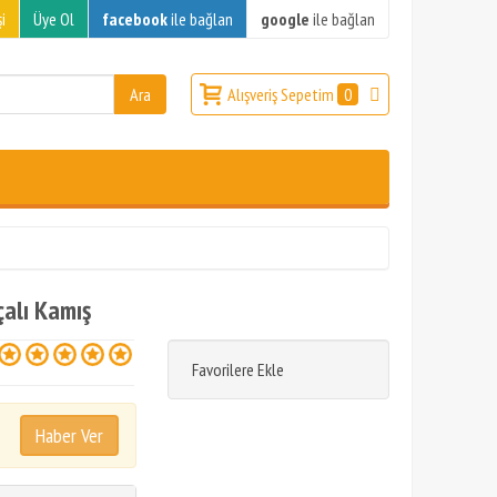
i
Üye Ol
facebook
ile bağlan
google
ile bağlan
Alışveriş Sepetim
0
alı Kamış
Favorilere Ekle