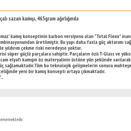
alı sazan kamışı, 465gram ağırlığında
ılamaz' kamış konseptinin karbon versiyonu olan "Total Flexx" inan
ombinasyonundan üretilmiştir. Bu yapı daha fazla güç aktarımı s
 ile yıldırım çekme riski neredeyse yoktur.
erisi süper güçlü parçalara sahiptir. Parçaların özü T-Glass ve yük
am elyafı kamışın öz materyalinin üstüne yün şeklinde sarılarak g
 güç sağlamaktadır.Tüm bu teknolojik gelişmelerin sonucu muhteşe
eliğinde yeni bir kamış konsepti ortaya çıkmaktadır.
..
ilememektedir.