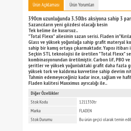
Ürün Açıklaması
Ürün Yorumları
390cm uzunluğunda 3.50lbs aksiyona sahip 3 parç
Sazancıların yeni gözdesi olacağı kesin
Tek kelime ile kusursuz..
"Total Flexx" ailesinin sazan serisi. Fladen in"Kır
Glass ve yüksek yoğunluğa sahip grafit materyal k
sahip bir kamış ortaya çıkarmaktadır. Yapısı itibarı
Seçkin STL teknolojisi ile üretilen "Total Flexx" s
kombinasyonundan üretilmiştir. Carbon lif, PBO ve c
şeritler ve yüksek yoğunluktaki grafit daha fazla
yüksek tork ve kaldırma kuvvetine sahip devrim nit
Tahmin edemeyeceğiniz kadar ince, sağlam ve hafif
Fladen kalitesi Maxximus ayrıcalığı ile..
Diğer Özellikler
Stok Kodu
1211350tr
Marka
FLADEN
Stok Durumu
Bu ürün geçici olarak temin ed