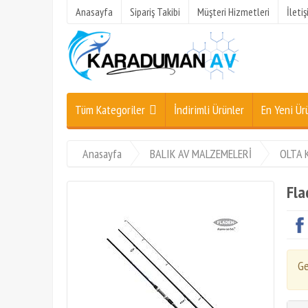
Anasayfa
Sipariş Takibi
Müşteri Hizmetleri
İleti
Tüm Kategoriler
İndirimli Ürünler
En Yeni Ür
Anasayfa
BALIK AV MALZEMELERİ
OLTA 
Fla
Ge