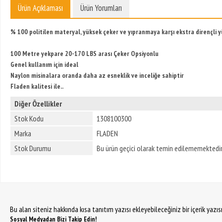
Ürün Açıklaması
Ürün Yorumları
% 100 politilen materyal, yüksek çeker ve yıpranmaya karşı ekstra dirençli y
100 Metre yekpare 20-170 LBS arası Çeker Opsiyonlu
Genel kullanım için ideal
Naylon misinalara oranda daha az esneklik ve inceliğe sahiptir
Fladen kalitesi ile..
Diğer Özellikler
Stok Kodu
1308100300
Marka
FLADEN
Stok Durumu
Bu ürün geçici olarak temin edilememektedir
Bu alan siteniz hakkında kısa tanıtım yazısı ekleyebileceğiniz bir içerik yazı
Sosyal Medyadan Bizi Takip Edin!