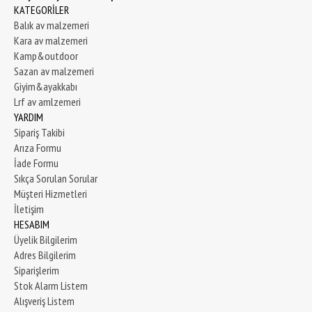
KATEGORİLER
Balık av malzemeri
Kara av malzemeri
Kamp&outdoor
Sazan av malzemeri
Giyim&ayakkabı
Lrf av amlzemeri
YARDIM
Sipariş Takibi
Arıza Formu
İade Formu
Sıkça Sorulan Sorular
Müşteri Hizmetleri
İletişim
HESABIM
Üyelik Bilgilerim
Adres Bilgilerim
Siparişlerim
Stok Alarm Listem
Alışveriş Listem