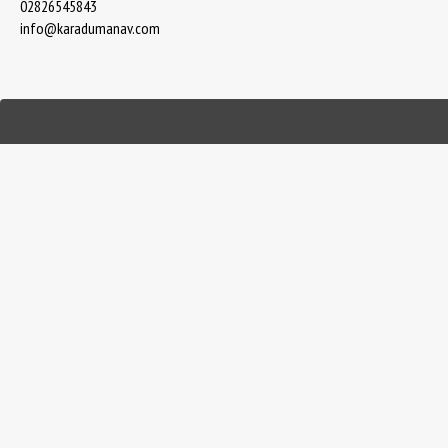
02826545843
info@karadumanav.com