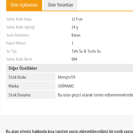
Ürün Açıklaması
Ürün Yorumları
Sahte Balık Boyu
12.9 cm
Sahte Balık Ağırlığı
24 g
Suda Batmama
Batan
Paket Miktarı
1
Su Tipi
Tatlı Su & Tuzlu Su
Sahte Balık Renk
004
Diğer Özellikler
Stok Kodu
bhmqtv59
Marka
SHİMANO
Stok Durumu
Bu ürün geçici olarak temin edilememektedir
Bu alan siteniz hakkında kısa tanıtım yazısı ekleyebileceğiniz bir içerik yazı