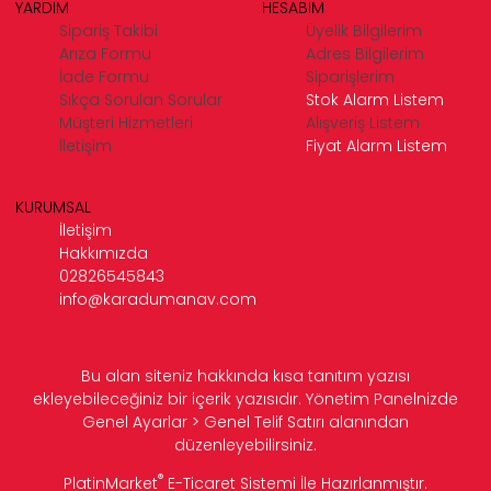
YARDIM
HESABIM
Sipariş Takibi
Üyelik Bilgilerim
Arıza Formu
Adres Bilgilerim
İade Formu
Siparişlerim
Sıkça Sorulan Sorular
Stok Alarm Listem
Müşteri Hizmetleri
Alışveriş Listem
İletişim
Fiyat Alarm Listem
KURUMSAL
İletişim
Hakkımızda
02826545843
info@karadumanav.com
Bu alan siteniz hakkında kısa tanıtım yazısı
ekleyebileceğiniz bir içerik yazısıdır. Yönetim Panelnizde
Genel Ayarlar > Genel Telif Satırı alanından
düzenleyebilirsiniz.
®
PlatinMarket
E-Ticaret Sistemi
İle Hazırlanmıştır.