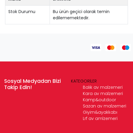
Stok Durumu
Bu ürün geçici olarak temin
edilememektedir.
Sosyal Medyadan Bizi
KATEGORİLER
Takip Edin!
Balık av malzemeri
Kara av malzemeri
Kamp&outdoor
Sazan av malzemeri
Giyim&ayakkabı
Lrf av amlzemeri