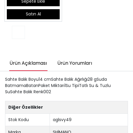
Sepete Ekle
Satın Al
Ürün Açıklaması
Ürün Yorumları
Sahte Balık Boyu14 cmSahte Balık Ağırlığı28 gSuda
BatmamaBatanPaket Miktarı1Su TipiTatlı Su & Tuzlu
SuSahte Balık Renk002
Diğer Özellikler
Stok Kodu
aglsvy49
Marka
SHİMANO