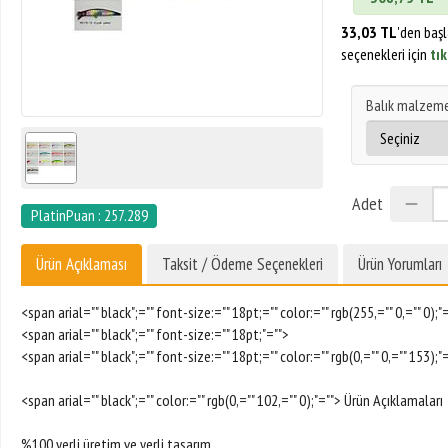
33,03 TL
'den baş
seçenekleri için
tık
Balık malzeme
Adet
PlatinPuan : 257.289
Ürün Açıklaması
Taksit / Ödeme Seçenekleri
Ürün Yorumları
<span arial="" black";="" font-size:="" 18pt;="" color:="" rgb(255,="" 0,="" 0
<span arial="" black";="" font-size:="" 18pt;"="">
<span arial="" black";="" font-size:="" 18pt;="" color:="" rgb(0,="" 0,="" 153);
<span arial="" black";="" color:="" rgb(0,="" 102,="" 0);"=""> Ürün Açıklamaları
%100 yerli üretim ve yerli tasarım