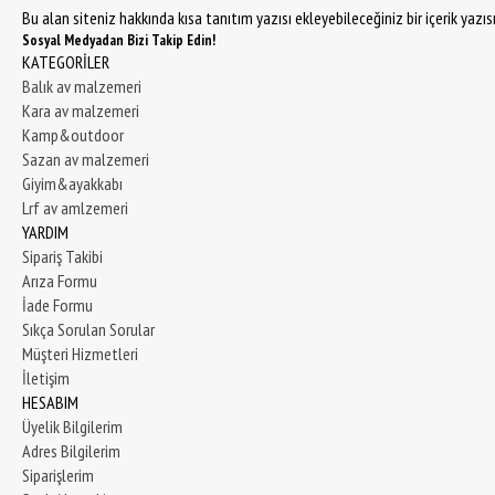
Bu alan siteniz hakkında kısa tanıtım yazısı ekleyebileceğiniz bir içerik yazı
Sosyal Medyadan Bizi Takip Edin!
KATEGORİLER
Balık av malzemeri
Kara av malzemeri
Kamp&outdoor
Sazan av malzemeri
Giyim&ayakkabı
Lrf av amlzemeri
YARDIM
Sipariş Takibi
Arıza Formu
İade Formu
Sıkça Sorulan Sorular
Müşteri Hizmetleri
İletişim
HESABIM
Üyelik Bilgilerim
Adres Bilgilerim
Siparişlerim