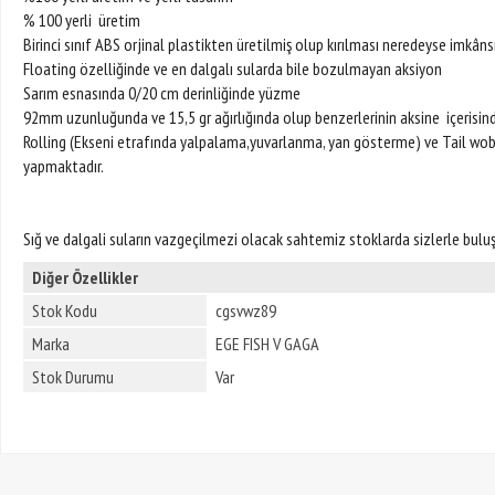
% 100 yerli üretim
Birinci sınıf ABS orjinal plastikten üretilmiş olup kırılması neredeyse imkânsı
Floating özelliğinde ve en dalgalı sularda bile bozulmayan aksiyon
Sarım esnasında 0/20 cm derinliğinde yüzme
92mm uzunluğunda ve 15,5 gr ağırlığında olup benzerlerinin aksine içerisin
Rolling (Ekseni etrafında yalpalama,yuvarlanma, yan gösterme) ve Tail wobble
yapmaktadır.
Sığ ve dalgali suların vazgeçilmezi olacak sahtemiz stoklarda sizlerle bulu
Diğer Özellikler
Stok Kodu
cgsvwz89
Marka
EGE FISH V GAGA
Stok Durumu
Var