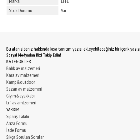
Marka
EFFE
Stok Durumu
Var
Bu alan siteniz hakkında kısa tanıtım yazısı ekleyebileceğiniz bir içerik yazı
Sosyal Medyadan Bizi Takip Edin!
KATEGORİLER
Balık av malzemeri
Kara av malzemeri
Kamp&outdoor
Sazan av malzemeri
Giyim&ayakkabı
Lrf av amlzemeri
YARDIM
Sipariş Takibi
Arıza Formu
İade Formu
Sıkça Sorulan Sorular