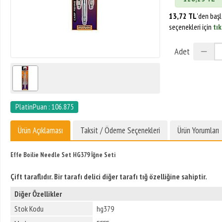
13,72 TL
'den baş
seçenekleri için
tık
Adet
PlatinPuan : 106.875
Ürün Açıklaması
Taksit / Ödeme Seçenekleri
Ürün Yorumları
Effe Boilie Needle Set HG379 İğne Seti
Çift taraflıdır. Bir tarafı delici diğer tarafı tığ özelliğine sahiptir.
Diğer Özellikler
Stok Kodu
hg379