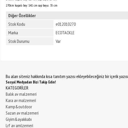
270cm kapalı boy: 141 cm sap boyu: 35 cm
Diğer Özellikler
Stok Kodu
e012010270
Marka
ECOTACKLE
Stok Durumu
Var
Bu alan siteniz hakkında kısa tanıtım yazısı ekleyebileceğiniz bir içerik yazı
Sosyal Medyadan Bizi Takip Edin!
KATEGORİLER
Balık av malzemeri
Kara av malzemeri
Kamp&outdoor
Sazan av malzemeri
Giyim&ayakkabı
Lrf av amlzemeri