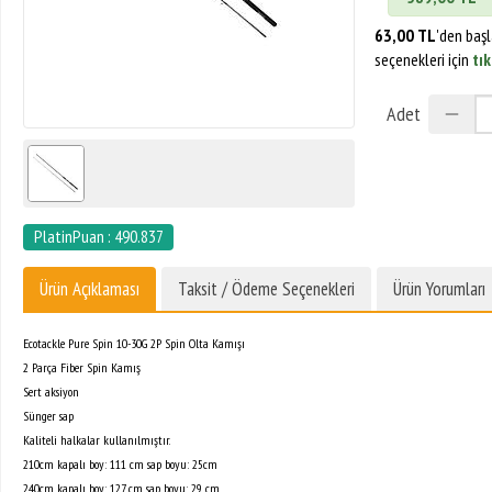
63,00 TL
'den baş
seçenekleri için
tık
Adet
PlatinPuan : 490.837
Ürün Açıklaması
Taksit / Ödeme Seçenekleri
Ürün Yorumları
Ecotackle Pure Spin 10-30G 2P Spin Olta Kamışı
2 Parça Fiber Spin Kamış
Sert aksiyon
Sünger sap
Kaliteli halkalar kullanılmıştır.
210cm kapalı boy: 111 cm sap boyu: 25cm
240cm kapalı boy: 127 cm sap boyu: 29 cm