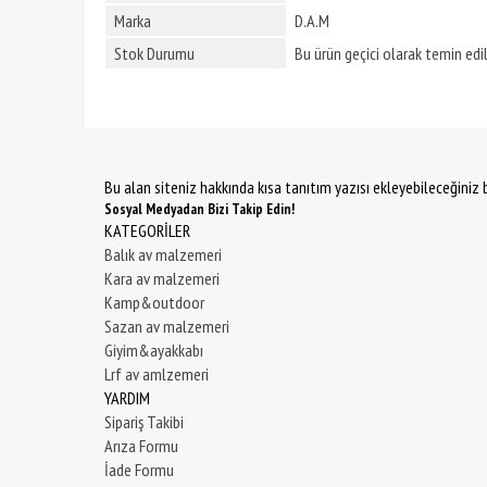
Marka
D.A.M
Stok Durumu
Bu ürün geçici olarak temin ed
Bu alan siteniz hakkında kısa tanıtım yazısı ekleyebileceğiniz b
Sosyal Medyadan Bizi Takip Edin!
KATEGORİLER
Balık av malzemeri
Kara av malzemeri
Kamp&outdoor
Sazan av malzemeri
Giyim&ayakkabı
Lrf av amlzemeri
YARDIM
Sipariş Takibi
Arıza Formu
İade Formu