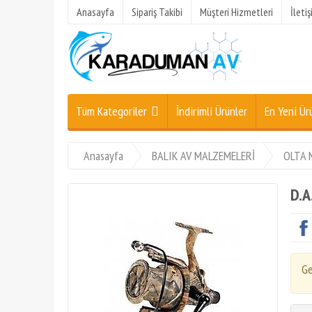
Anasayfa
Sipariş Takibi
Müşteri Hizmetleri
İleti
Tüm Kategoriler
İndirimli Ürünler
En Yeni Ür
Anasayfa
BALIK AV MALZEMELERİ
OLTA 
D.A
Ge