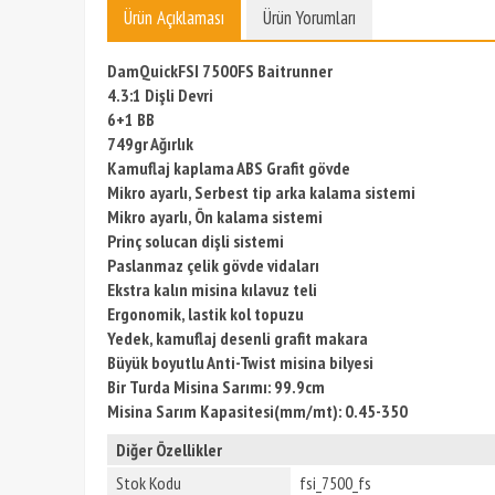
Ürün Açıklaması
Ürün Yorumları
Dam
QuickFSI 7500FS Baitrunner
4.3:1 Dişli Devri
6+1 BB
749gr Ağırlık
Kamuflaj kaplama ABS Grafit gövde
Mikro ayarlı, Serbest tip arka kalama sistemi
Mikro ayarlı, Ön kalama sistemi
Prinç solucan dişli sistemi
Paslanmaz çelik gövde vidaları
Ekstra kalın misina kılavuz teli
Ergonomik, lastik kol topuzu
Yedek, kamuflaj desenli grafit makara
Büyük boyutlu Anti-Twist misina bilyesi
Bir Turda Misina Sarımı: 99.9cm
Misina Sarım Kapasitesi(mm/mt): 0.45-350
Diğer Özellikler
Stok Kodu
fsi_7500_fs