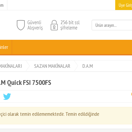
şim
Üye Giriş
ünler
MAKİNALARI
SAZAN MAKİNALAR
D.A.M
.M Quick FSI 7500FS
çici olarak temin edilememektedir. Temin edildiğinde