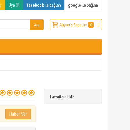
i
Üye Ol
facebook
ile bağlan
google
ile bağlan
Alışveriş Sepetim
0
Favorilere Ekle