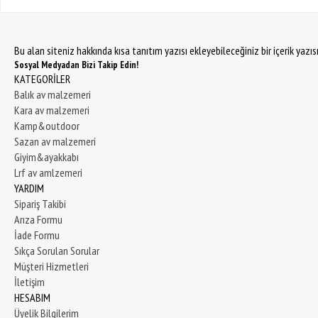
Bu alan siteniz hakkında kısa tanıtım yazısı ekleyebileceğiniz bir içerik yazı
Sosyal Medyadan Bizi Takip Edin!
KATEGORİLER
Balık av malzemeri
Kara av malzemeri
Kamp&outdoor
Sazan av malzemeri
Giyim&ayakkabı
Lrf av amlzemeri
YARDIM
Sipariş Takibi
Arıza Formu
İade Formu
Sıkça Sorulan Sorular
Müşteri Hizmetleri
İletişim
HESABIM
Üyelik Bilgilerim