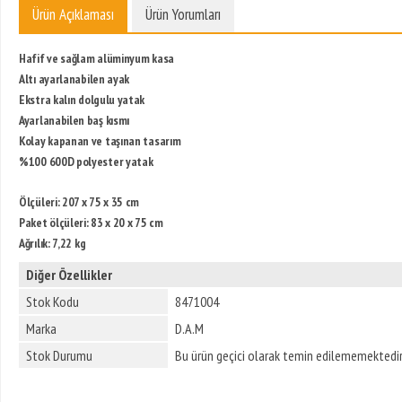
Ürün Açıklaması
Ürün Yorumları
Hafif ve sağlam alüminyum kasa
Altı ayarlanabilen ayak
Ekstra kalın dolgulu yatak
Ayarlanabilen baş kısmı
Kolay kapanan ve taşınan tasarım
%100 600D polyester yatak
Ölçüleri: 207 x 75 x 35 cm
Paket ölçüleri: 83 x 20 x 75 cm
Ağrılık: 7,22 kg
Diğer Özellikler
Stok Kodu
8471004
Marka
D.A.M
Stok Durumu
Bu ürün geçici olarak temin edilememektedir