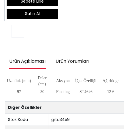
Sepete Ekle
Satın Al
Ürün Açıklaması
Ürün Yorumları
Dalar
Uzunluk (mm)
Aksiyon
İğne Özelliği
Ağırlık gr
(cm)
97
30
Floating
ST46#6
12.6
Diğer Özellikler
Stok Kodu
grtu3459