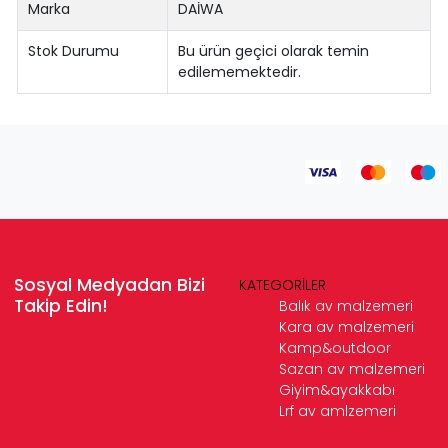
Marka
DAİWA
Stok Durumu
Bu ürün geçici olarak temin
edilememektedir.
Sosyal Medyadan Bizi
KATEGORİLER
Takip Edin!
Balık av malzemeri
Kara av malzemeri
Kamp&outdoor
Sazan av malzemeri
Giyim&ayakkabı
Lrf av amlzemeri