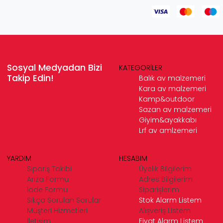
Sosyal Medyadan Bizi
KATEGORİLER
Takip Edin!
Balık av malzemeri
Kara av malzemeri
Kamp&outdoor
Sazan av malzemeri
Giyim&ayakkabı
Lrf av amlzemeri
YARDIM
HESABIM
Sipariş Takibi
Üyelik Bilgilerim
Arıza Formu
Adres Bilgilerim
İade Formu
Siparişlerim
Sıkça Sorulan Sorular
Stok Alarm Listem
Müşteri Hizmetleri
Alışveriş Listem
İletişim
Fiyat Alarm Listem