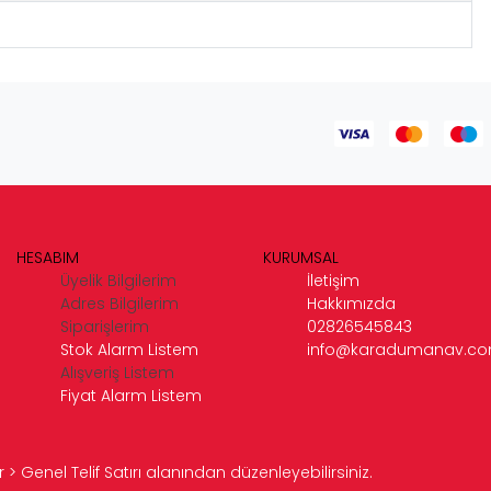
HESABIM
KURUMSAL
Üyelik Bilgilerim
İletişim
Adres Bilgilerim
Hakkımızda
Siparişlerim
02826545843
Stok Alarm Listem
info@karadumanav.c
Alışveriş Listem
Fiyat Alarm Listem
> Genel Telif Satırı alanından düzenleyebilirsiniz.