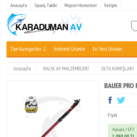
Anasayfa
Sipariş Takibi
Müşteri Hizmetleri
İletişim
Tüm Kategoriler
İndirimli Ürünler
En Yeni Ürünler
Anasayfa
BALIK AV MALZEMELERİ
OLTA KAMIŞLARI
BAUER PRO R
Fiyat
Havale / EFT
2.090,00 TL