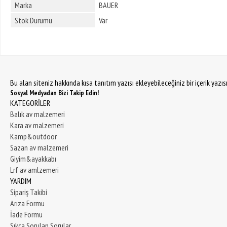
Marka
BAUER
Stok Durumu
Var
Bu alan siteniz hakkında kısa tanıtım yazısı ekleyebileceğiniz bir içerik yazı
Sosyal Medyadan Bizi Takip Edin!
KATEGORİLER
Balık av malzemeri
Kara av malzemeri
Kamp&outdoor
Sazan av malzemeri
Giyim&ayakkabı
Lrf av amlzemeri
YARDIM
Sipariş Takibi
Arıza Formu
İade Formu
Sıkça Sorulan Sorular