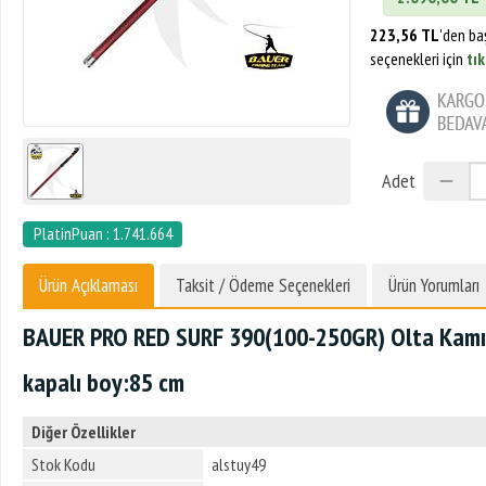
223,56 TL
'den ba
seçenekleri için
tık
Adet
PlatinPuan : 1.741.664
Ürün Açıklaması
Taksit / Ödeme Seçenekleri
Ürün Yorumları
BAUER PRO RED SURF 390
(100-250GR) Olta Kamı
kapalı boy:85 cm
Diğer Özellikler
Stok Kodu
alstuy49