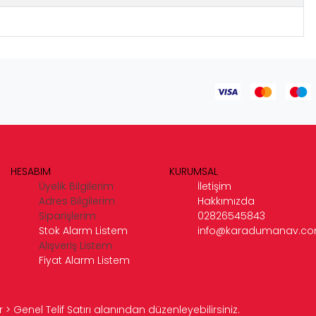
HESABIM
KURUMSAL
Üyelik Bilgilerim
İletişim
Adres Bilgilerim
Hakkımızda
Siparişlerim
02826545843
Stok Alarm Listem
info@karadumanav.c
Alışveriş Listem
Fiyat Alarm Listem
> Genel Telif Satırı alanından düzenleyebilirsiniz.