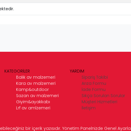
ktedir.
KATEGORİLER
YARDIM
Balık av malzemeri
Sipariş Takibi
Kara av malzemeri
Arıza Formu
Kamp&outdoor
İade Formu
Sazan av malzemeri
Sıkça Sorulan Sorular
Giyim&ayakkabı
Müşteri Hizmetleri
Lrf av amlzemeri
İletişim
ebileceğiniz bir içerik yazısıdır. Yönetim Panelnizde Genel Ayarlar 