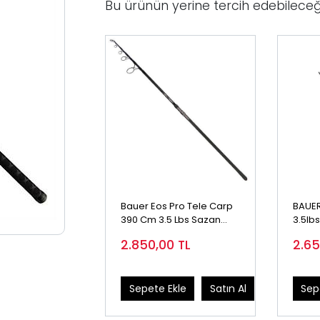
Bu ürünün yerine tercih edebileceğ
Bauer Eos Pro Tele Carp
BAUER
390 Cm 3.5 Lbs Sazan
3.5lbs
Olta Kamışı
Kamış
2.850,00
TL
2.6
Sepete Ekle
Satın Al
Sep