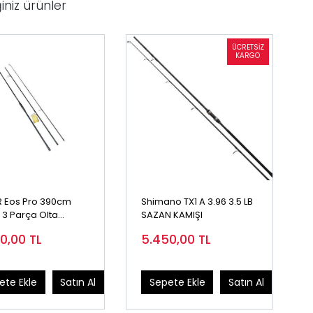
iniz ürünler
 Eos Pro 390cm
Shimano TX1 A 3.96 3.5 LB
 3 Parça Olta
SAZAN KAMIŞI
ı
50,00
TL
5.450,00
TL
ete Ekle
Satın Al
Sepete Ekle
Satın Al