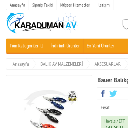
Anasayfa
Sipariş Takibi
Müşteri Hizmetleri
İletişim
Tüm Kategoriler
İndirimli Ürünler
En Yeni Ürünler
Anasayfa
BALIK AV MALZEMELERİ
AKSESUARLAR
Bauer Balıkç
Fiyat
Havale / EFT
142,50 TL