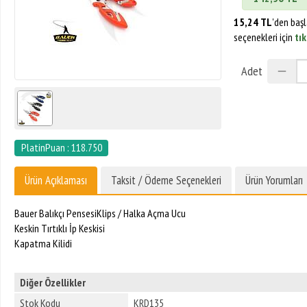
15,24 TL
'den baş
seçenekleri için
tık
Adet
PlatinPuan : 118.750
Ürün Açıklaması
Taksit / Ödeme Seçenekleri
Ürün Yorumları
Bauer Balıkçı PensesiKlips / Halka Açma Ucu
Keskin Tırtıklı İp Keskisi
Kapatma Kilidi
Diğer Özellikler
Stok Kodu
KRD135