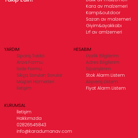
Kara av malzemeri
Kamp&outdoor
Sazan av malzemeri
Giyim&ayakkabı
Lrf av amlzemeri
YARDIM
HESABIM
Sipariş Takibi
Üyelik Bilgilerim
Arıza Formu
Adres Bilgilerim
İade Formu
Siparişlerim
Sıkça Sorulan Sorular
Stok Alarm Listem
Müşteri Hizmetleri
Alışveriş Listem
İletişim
Fiyat Alarm Listem
KURUMSAL
İletişim
Hakkımızda
02826545843
info@karadumanav.com