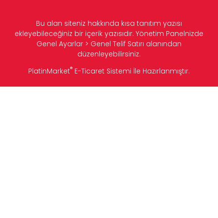
Bu alan siteniz hakkında kısa tanıtım yazısı
ekleyebileceğiniz bir içerik yazısıdır. Yönetim Panelnizde
Genel Ayarlar > Genel Telif Satırı alanından
düzenleyebilirsiniz.
®
PlatinMarket
E-Ticaret Sistemi
İle Hazırlanmıştır.