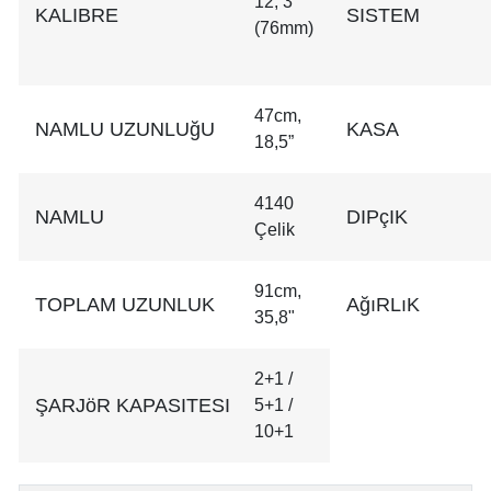
12, 3"
KALIBRE
SISTEM
(76mm)
47cm,
NAMLU UZUNLUğU
KASA
18,5”
4140
NAMLU
DIPçIK
Çelik
91cm,
TOPLAM UZUNLUK
AğıRLıK
35,8"
2+1 /
ŞARJöR KAPASITESI
5+1 /
10+1