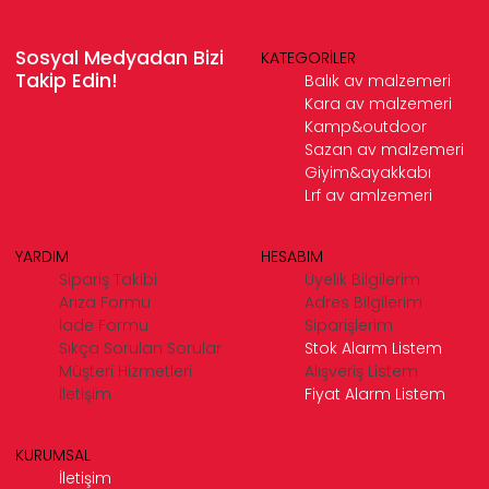
Sosyal Medyadan Bizi
KATEGORİLER
Takip Edin!
Balık av malzemeri
Kara av malzemeri
Kamp&outdoor
Sazan av malzemeri
Giyim&ayakkabı
Lrf av amlzemeri
YARDIM
HESABIM
Sipariş Takibi
Üyelik Bilgilerim
Arıza Formu
Adres Bilgilerim
İade Formu
Siparişlerim
Sıkça Sorulan Sorular
Stok Alarm Listem
Müşteri Hizmetleri
Alışveriş Listem
İletişim
Fiyat Alarm Listem
KURUMSAL
İletişim