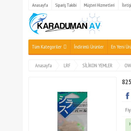
Anasayfa
Sipariş Takibi
Müşteri Hizmetleri
İleti
Tüm Kategoriler
İndirimli Ürünler
En Yeni Ür
Anasayfa
LRF
SİLİKON YEMLER
OW
825
Fiy
H