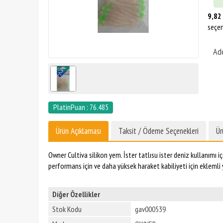
9,82
seçen
Ad
PlatinPuan : 76.485
Ürün Açıklaması
Taksit / Ödeme Seçenekleri
Ür
Owner Cultiva silikon yem. İster tatlısu ister deniz kullanımı iç
performans için ve daha yüksek haraket kabiliyeti için eklemli 
Diğer Özellikler
Stok Kodu
gav000539