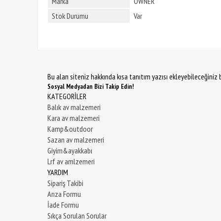
Marka
OWNER
Stok Durumu
Var
Bu alan siteniz hakkında kısa tanıtım yazısı ekleyebileceğiniz b
Sosyal Medyadan Bizi Takip Edin!
KATEGORİLER
Balık av malzemeri
Kara av malzemeri
Kamp&outdoor
Sazan av malzemeri
Giyim&ayakkabı
Lrf av amlzemeri
YARDIM
Sipariş Takibi
Arıza Formu
İade Formu
Sıkça Sorulan Sorular