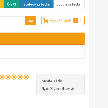
i
Üye Ol
facebook
ile bağlan
google
ile bağlan
Alışveriş Sepetim
0
Favorilere Ekle
Fiyatı Düşünce Haber Ver