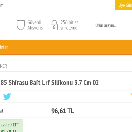
şim
Üye Giriş
ünler
NER
85 Shirasu Bait Lrf Silikonu 3.7 Cm 02
96,61 TL
at
:
avale / EFT
91,78 TL